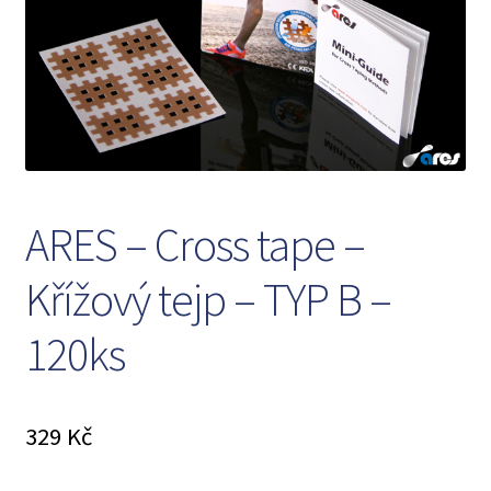
Košík
Můj účet
O nás
Obchod
ARES – Cross tape –
Obchodní podmínky
Křížový tejp – TYP B –
120ks
Ochrana osobních údajů
Pokladna
329
Kč
Reklamační řád