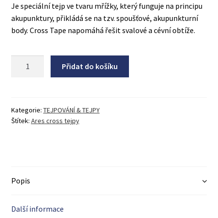
Je speciální tejp ve tvaru mřížky, který funguje na principu
Rozhodli jste se pro koupi válce? Váháte, který?
akupunktury, přikládá se na tzv. spoušťové, akupunkturní
body. Cross Tape napomáhá řešit svalové a cévní obtíže.
Vybíráte gumu na cvičení?
Zkušební stránka
Množství
Přidat do košíku
Kategorie:
TEJPOVÁNÍ & TEJPY
Štítek:
Ares cross tejpy
Popis
Další informace