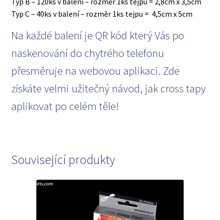
Typ B – 120ks v balení – rozměr 1ks tejpu = 2,8cm x 3,5cm
Typ C – 40ks v balení – rozměr 1ks tejpu = 4,5cm x 5cm
Na každé balení je QR kód který Vás po
naskenování do chytrého telefonu
přesměruje na webovou aplikaci. Zde
získáte velmi užitečný návod, jak cross tapy
aplikovat po celém těle!
Související produkty