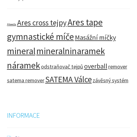
Ares tape
Ares cross tejpy
Aleeda
gymnastické míče
Masážní míčky
mineral
mineralninaramek
náramek
overball
odstraňovač tejpů
remover
SATEMA Válce
satema remover
závěsný systém
INFORMACE