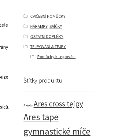
CVIČEBNÍ POMŮCKY
tele
NÁRAMKY, SVÍČKY
OSTATNÍ DOPLŇKY
TEJPOVÁNÍ & TEJPY
vány
Pomůcky k tejpování
ouze
Štítky produktu
e
Ares cross tejpy
Aleeda
síců.
Ares tape
gymnastické míče