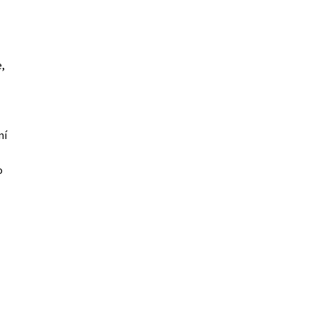
e,
ní
o