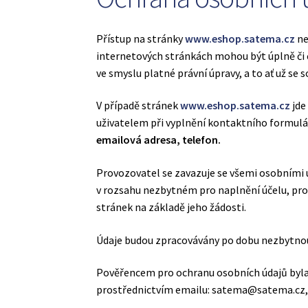
Vybíráte gumu na cvičení?
Zkušební stránka
Přístup na stránky
www.eshop.satema.cz
ne
internetových stránkách mohou být úplně či
ve smyslu platné právní úpravy, a to ať už se 
V případě stránek
www.eshop.satema.cz
jde
uživatelem při vyplnění kontaktního formulá
emailová adresa, telefon.
Provozovatel se zavazuje se všemi osobními ú
v rozsahu nezbytném pro naplnění účelu, pro 
stránek na základě jeho žádosti.
Údaje budou zpracovávány po dobu nezbytnou 
Pověřencem pro ochranu osobních údajů byla
prostřednictvím emailu: satema@satema.cz, p