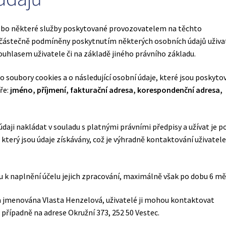
bo některé služby poskytované provozovatelem na těchto
 částečně podmíněny poskytnutím některých osobních údajů uživa
souhlasem uživatele či na základě jiného právního základu.
 o soubory cookies a o následující osobní údaje, které jsou poskyto
ře:
jméno, příjmení, fakturační adresa, korespondenční adresa,
daji nakládat v souladu s platnými právními předpisy a užívat je p
který jsou údaje získávány, což je výhradně kontaktování uživatel
k naplnění účelu jejich zpracování, maximálně však po dobu 6 mě
 jmenována Vlasta Henzelová, uživatelé ji mohou kontaktovat
řípadně na adrese Okružní 373, 252 50 Vestec.