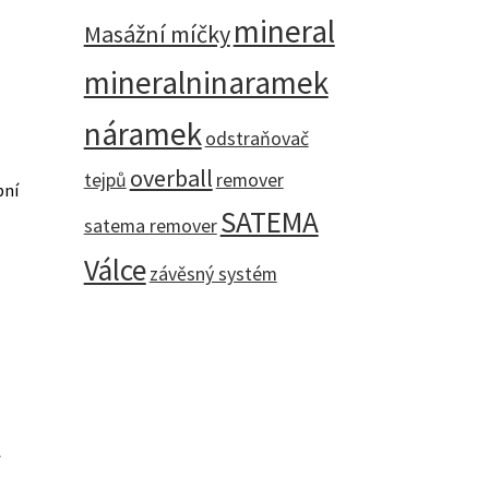
mineral
Masážní míčky
mineralninaramek
náramek
odstraňovač
overball
tejpů
remover
bní
SATEMA
satema remover
Válce
závěsný systém
í