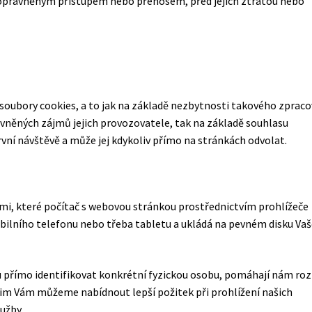
oprávněným přístupem nebo přenosem, před jejich ztrátou nebo
soubory cookies, a to jak na základě nezbytnosti takového zpraco
ávněných zájmů jejich provozovatele, tak na základě souhlasu
první návštěvě a může jej kdykoliv přímo na stránkách odvolat.
emi, které počítač s webovou stránkou prostřednictvím prohlížeče
obilního telefonu nebo třeba tabletu a ukládá na pevném disku Va
přímo identifikovat konkrétní fyzickou osobu, pomáhají nám rozl
 nim Vám můžeme nabídnout lepší požitek při prohlížení našich
užby.