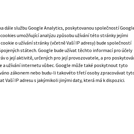
nka dále službu Google Analytics, poskytovanou společností Googl
 cookies umožňující analýzu způsobu užívání této stránky jejími
ookie o užívání stránky (včetně Vaší IP adresy) bude společností
Spojených státech. Google bude užívat těchto informací pro účely
v o její aktivitě, určených pro její provozovatele, a pro poskytová
nce a užívání internetu vůbec. Google může také poskytnout tyto
váno zákonem nebo budu-li takovéto třetí osoby zpracovávat tyt
Vaší IP adresu s jakýmikoli jinými daty, která má k dispozici.