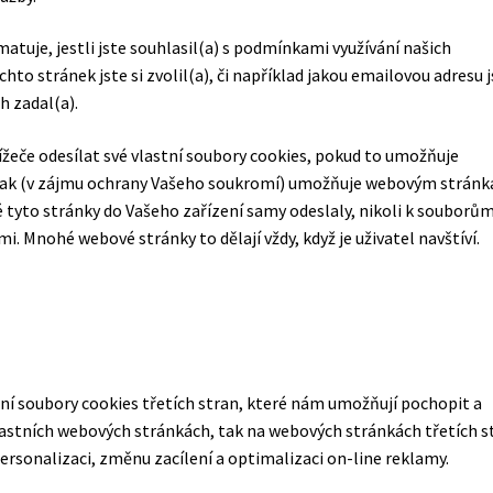
atuje, jestli jste souhlasil(a) s podmínkami využívání našich
to stránek jste si zvolil(a), či například jakou emailovou adresu j
h zadal(a).
eče odesílat své vlastní soubory cookies, pokud to umožňuje
 však (v zájmu ochrany Vašeho soukromí) umožňuje webovým strán
 tyto stránky do Vašeho zařízení samy odeslaly, nikoli k souborů
 Mnohé webové stránky to dělají vždy, když je uživatel navštíví.
í soubory cookies třetích stran, které nám umožňují pochopit a
vlastních webových stránkách, tak na webových stránkách třetích s
ersonalizaci, změnu zacílení a optimalizaci on-line reklamy.