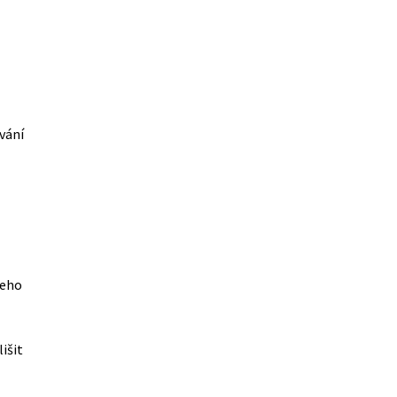
vání
šeho
išit