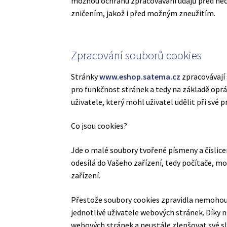
možnou ochranu zpracovávání údajů před ne
zničením, jakož i před možným zneužitím.
Zpracování souborů cookies
Stránky
www.eshop.satema.cz
zpracovávají 
pro funkčnost stránek a tedy na základě opr
uživatele, který mohl uživatel udělit při své 
Co jsou cookies?
Jde o malé soubory tvořené písmeny a číslic
odesílá do Vašeho zařízení, tedy počítače, m
zařízení.
Přestože soubory cookies zpravidla nemohou 
jednotlivé uživatele webových stránek. Díky
webových stránek a neustále zlepšovat své sl